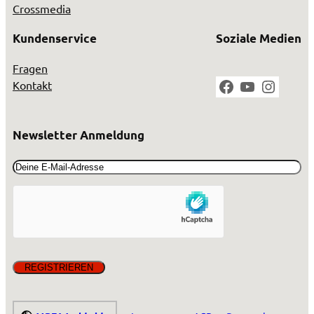
Crossmedia
Kundenservice
Soziale Medien
Fragen
Facebook
YouTube
Instag
Kontakt
Newsletter Anmeldung
Email
(erforderlich)