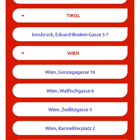
TIROL
Innsbruck, Eduard-Bodem-Gasse 5-7
WIEN
Wien, Gonzagagasse 16
Wien, Walfischgasse 6
Wien, Zedlitzgasse 5
Wien, Karmeliterplatz 2