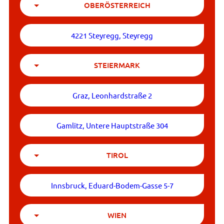
OBERÖSTERREICH
4221 Steyregg, Steyregg
STEIERMARK
Graz, Leonhardstraße 2
Gamlitz, Untere Hauptstraße 304
TIROL
Innsbruck, Eduard-Bodem-Gasse 5-7
WIEN