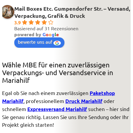
Mail Boxes Etc. Gumpendorfer Str. – Versand,
Verpackung, Grafik & Druck
3.9
Basierend auf 31 Rezensionen
powered by
G
o
o
g
l
e
bewerte uns auf
Wähle MBE für einen zuverlässigen
Verpackungs- und Versandservice in
Mariahilf
Egal ob Sie nach einem zuverlässigen
Paketshop
, professionellem
oder
Mariahilf
Druck Mariahilf
schnellem
suchen – hier sind
Expressversand Mariahilf
Sie genau richtig. Lassen Sie uns Ihre Sendung oder Ihr
Projekt gleich starten!