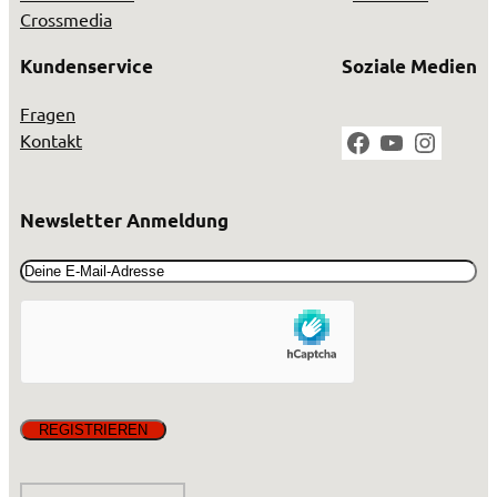
Crossmedia
Kundenservice
Soziale Medien
Fragen
Facebook
YouTube
Instag
Kontakt
Newsletter Anmeldung
Email
(erforderlich)