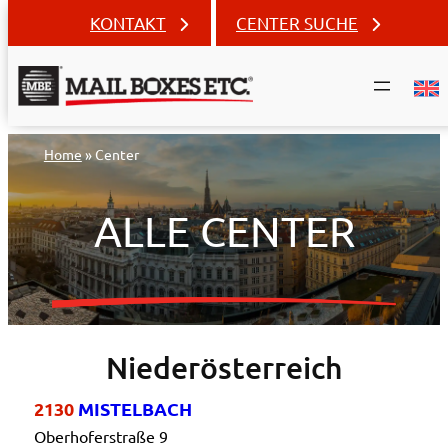
KONTAKT
CENTER SUCHE
Zum
Home
»
Center
Inhalt
springen
ALLE CENTER
Niederösterreich
2130
MISTELBACH
Oberhoferstraße 9