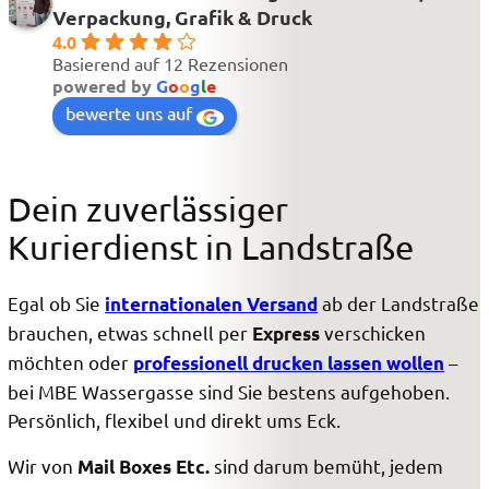
Verpackung, Grafik & Druck
4.0
Basierend auf 12 Rezensionen
powered by
G
o
o
g
l
e
bewerte uns auf
Dein zuverlässiger
Kurierdienst in Landstraße
Egal ob Sie
ab der Landstraße
internationalen Versand
brauchen, etwas schnell per
verschicken
Express
möchten oder
–
professionell drucken lassen wollen
bei MBE Wassergasse sind Sie bestens aufgehoben.
Persönlich, flexibel und direkt ums Eck.
Wir von
sind darum bemüht, jedem
Mail Boxes Etc.