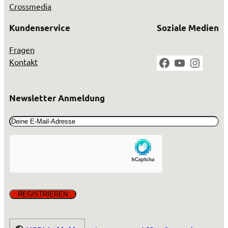
Crossmedia
Kundenservice
Soziale Medien
Fragen
Facebook
YouTube
Instag
Kontakt
Newsletter Anmeldung
Email
(erforderlich)