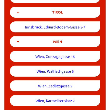
TIROL
Innsbruck, Eduard-Bodem-Gasse 5-7
WIEN
Wien, Gonzagagasse 16
Wien, Walfischgasse 6
Wien, Zedlitzgasse 5
Wien, Karmeliterplatz 2